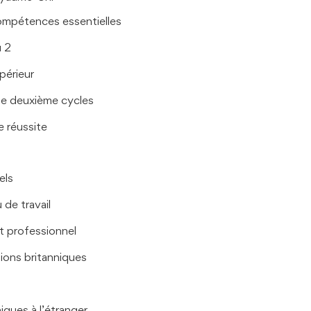
compétences essentielles
u 2
périeur
de deuxième cycles
e réussite
els
 de travail
 professionnel
tions britanniques
iques à l’étranger