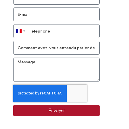
France
+33
Envoyer