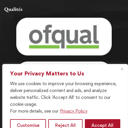
Qualités
Your Privacy Matters to Us
We use cookies to improve your browsing experience,
deliver personalized content and ads, and analyze
website traffic. Click 'Accept All' to consent to our
cookie usage.
For more details, see our
Privacy Policy
© 2024 . Tous droits réservés. Créé avec ❤️ par le
département informatique de LGC
Customise
Reject All
Accept All