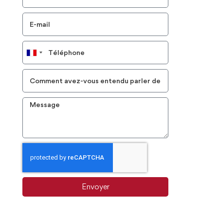
France
+33
Envoyer