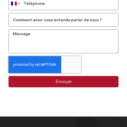
France
+33
Envoyer