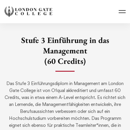
Stufe 3 Einführung in das
Management
(60 Credits)
Das
Stufe
3
Einführungsdiplom
in Management am
London
Gate
College
ist
von
Ofqual
akkreditiert
und
umfasst
60
Credits
,
was
in
etwa
einem
A-Level
entspricht
. Es
richtet
sich
an
Lernende
,
die
Managementfähigkeiten
entwickeln
,
ihre
Berufsaussichten
verbessern
oder
sich
auf
ein
Hochschulstudium
vorbereiten
möchten
.
Das
Programm
eignet
sich
ebenso
für
praktische
Teamleiter
*
innen
,
die
in