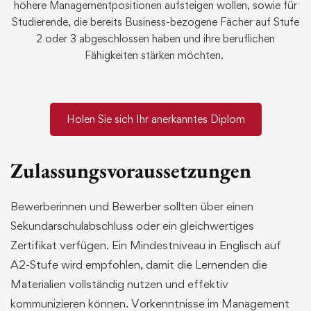
höhere
Managementpositionen
aufsteigen
wollen
,
sowie
für
Studierende
,
die
bereits
Business-
bezogene
Fächer
auf
Stufe
2
oder
3
abgeschlossen
haben
und
ihre
beruflichen
Fähigkeiten
stärken
möchten
.
Holen Sie sich Ihr anerkanntes Diplom
Zulassungsvoraussetzungen
Bewerberinnen und Bewerber sollten über einen
Sekundarschulabschluss oder ein gleichwertiges
Zertifikat verfügen. Ein Mindestniveau in Englisch auf
A2-Stufe wird empfohlen, damit die Lernenden die
Materialien vollständig nutzen und effektiv
kommunizieren können. Vorkenntnisse im Management