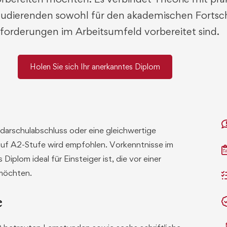
tudierenden
sowohl
für
den
akademischen
Fortsch
forderungen
im
Arbeitsumfeld
vorbereitet
sind
.
Holen Sie sich Ihr anerkanntes Diplom
darschulabschluss oder eine gleichwertige
 auf A2-Stufe wird empfohlen. Vorkenntnisse im
iplom ideal für Einsteiger ist, die vor einer
 möchten.
e