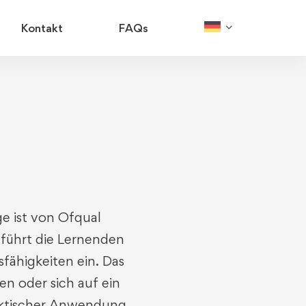
Kontakt
FAQs
ge
ist
von
Ofqual
s
führt
die
Lernenden
fähigkeiten
ein
.
Das
en
oder
sich
auf
ein
ktischer
Anwendung