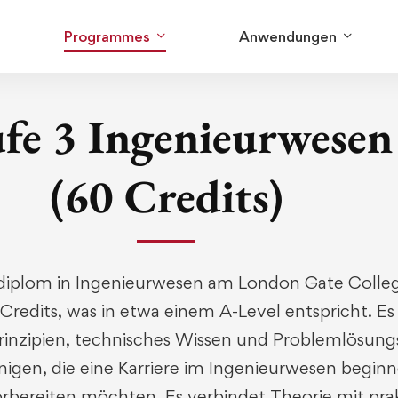
Programmes
Anwendungen
ufe 3 Ingenieurwesen
(60 Credits)
diplom
in
Ingenieurwesen
am
London
Gate
Colle
Credits
,
was
in
etwa
einem
A-Level
entspricht
. E
rinzipien
,
technisches
Wissen
und
Problemlösungs
enigen
,
die
eine
Karriere
im
Ingenieurwesen
beginn
rbereiten
möchten
. Es
verbindet
Theorie
mit
pra