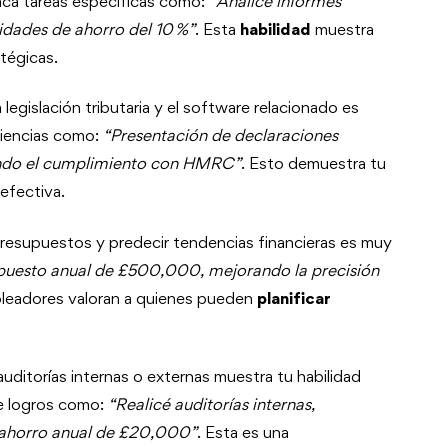
aca tareas específicas como:
“Analicé informes
idades de ahorro del 10 %”
. Esta
habilidad
muestra
tégicas.
 legislación tributaria y el software relacionado es
riencias como:
“Presentación de declaraciones
rando el cumplimiento con HMRC”
. Esto demuestra tu
efectiva.
 presupuestos y predecir tendencias financieras es muy
upuesto anual de £500,000, mejorando la precisión
pleadores valoran a quienes pueden
planificar
auditorías internas o externas muestra tu habilidad
ye logros como:
“Realicé auditorías internas,
n ahorro anual de £20,000”
. Esta es una