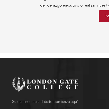
de liderazgo ejecutivo o realizar inves
In
Su camino hacia el éxito comienza aquí