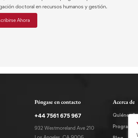
tigación doctoral en recursos humanos y gestión.
scribirse Ahora
Póngase en contacto
Acerca de
Quiénes S
+44 7561 675 967
Programas
932 Westmoreland Ave 210
Los Angeles, CA 9006
Blog