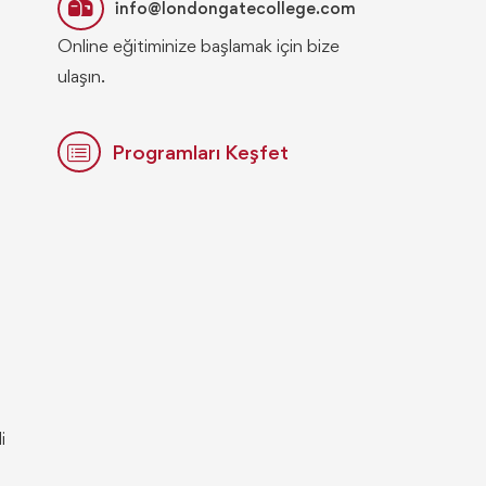
info@londongatecollege.com
Online eğitiminize başlamak için bize
ulaşın.
Programları Keşfet
i