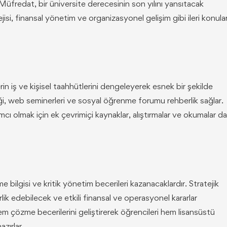
 Müfredat, bir üniversite derecesinin son yılını yansıtacak
tejisi, finansal yönetim ve organizasyonel gelişim gibi ileri konular
n iş ve kişisel taahhütlerini dengeleyerek esnek bir şekilde
i, web seminerleri ve sosyal öğrenme forumu rehberlik sağlar.
cı olmak için ek çevrimiçi kaynaklar, alıştırmalar ve okumalar da
 bilgisi ve kritik yönetim becerileri kazanacaklardır. Stratejik
ik edebilecek ve etkili finansal ve operasyonel kararlar
em çözme becerilerini geliştirerek öğrencileri hem lisansüstü
zırlar.