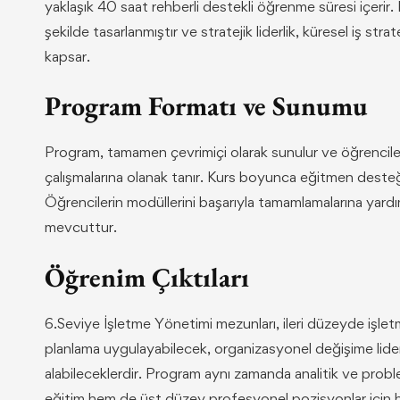
yaklaşık 40 saat rehberli destekli öğrenme süresi içerir.
şekilde tasarlanmıştır ve stratejik liderlik, küresel iş stra
kapsar.
Program Formatı ve Sunumu
Program, tamamen çevrimiçi olarak sunulur ve öğrencileri
çalışmalarına olanak tanır. Kurs boyunca eğitmen desteğ
Öğrencilerin modüllerini başarıyla tamamlamalarına yardım
mevcuttur.
Öğrenim Çıktıları
6.Seviye İşletme Yönetimi mezunları, ileri düzeyde işletme
planlama uygulayabilecek, organizasyonel değişime liderl
alabileceklerdir. Program aynı zamanda analitik ve probl
eğitim hem de üst düzey profesyonel pozisyonlar için ha