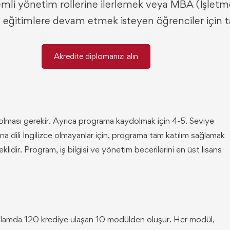
Kıdemli yönetim rollerine ilerlemek veya MBA (İşle
stü eğitimlere devam etmek isteyen öğrenciler için t
Akredite diplomanızı alın
olması gerekir. Ayrıca programa kaydolmak için 4-5. Seviye
na dili İngilizce olmayanlar için, programa tam katılım sağlamak
klidir. Program, iş bilgisi ve yönetim becerilerini en üst lisans
toplamda 120 krediye ulaşan 10 modülden oluşur. Her modül,